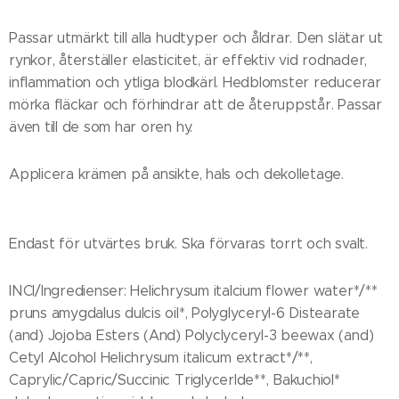
Passar utmärkt till alla hudtyper och åldrar. Den slätar ut
rynkor, återställer elasticitet, är effektiv vid rodnader,
inflammation och ytliga blodkärl. Hedblomster reducerar
mörka fläckar och förhindrar att de återuppstår. Passar
även till de som har oren hy.
Applicera krämen på ansikte, hals och dekolletage.
Endast för utvärtes bruk. Ska förvaras torrt och svalt.
INCI/Ingredienser: Helichrysum italcium flower water*/**
pruns amygdalus dulcis oil*, Polyglyceryl-6 Distearate
(and) Jojoba Esters (And) Polyclyceryl-3 beewax (and)
Cetyl Alcohol Helichrysum italicum extract*/**,
Caprylic/Capric/Succinic Triglycerlde**, Bakuchiol*