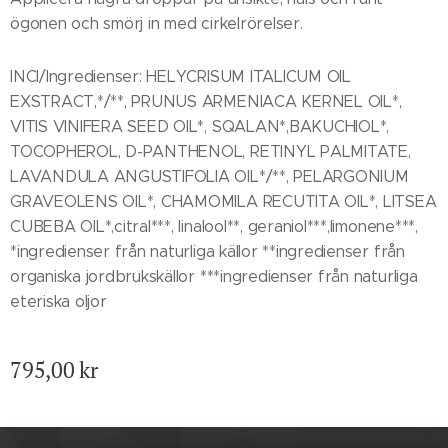
ögonen och smörj in med cirkelrörelser.
INCI/Ingredienser: HELYCRISUM ITALICUM OIL
EXSTRACT,*/**, PRUNUS ARMENIACA KERNEL OIL*,
VITIS VINIFERA SEED OIL*, SQALAN*,BAKUCHIOL*,
TOCOPHEROL, D-PANTHENOL, RETINYL PALMITATE,
LAVANDULA ANGUSTIFOLIA OIL*/**, PELARGONIUM
GRAVEOLENS OIL*, CHAMOMILA RECUTITA OIL*, LITSEA
CUBEBA OIL*,citral***, linalool**, geraniol***,limonene***,
*ingredienser från naturliga källor **ingredienser från
organiska jordbrukskällor ***ingredienser från naturliga
eteriska oljor
795,00
kr